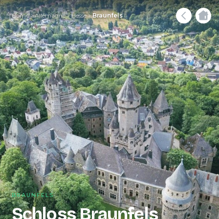
Home
Allemagne
Hesse
Braunfels
BRAUNFELS
Schloss Braunfels