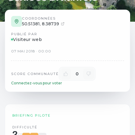
COORDONNÉES
50.51381
,
8.38739
PUBLIÉ PAR
Visiteur web
07
MAI
2018
·
00:00
0
SCORE COMMUNAUTÉ
Connectez-vous pour voter
BRIEFING PILOTE
DIFFICULTÉ
2