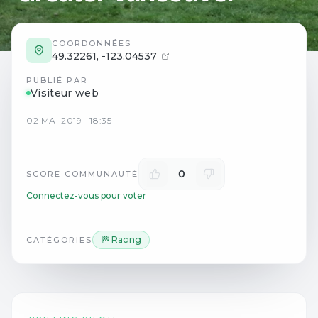
COORDONNÉES
49.32261
,
-123.04537
PUBLIÉ PAR
Visiteur web
02
MAI
2019
·
18:35
0
SCORE COMMUNAUTÉ
Connectez-vous pour voter
🏁 Racing
CATÉGORIES