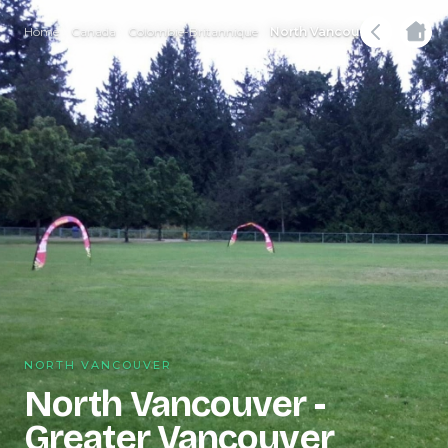
Home
Canada
Colombie-Britannique
North Vancouver
NORTH VANCOUVER
North Vancouver -
Greater Vancouver