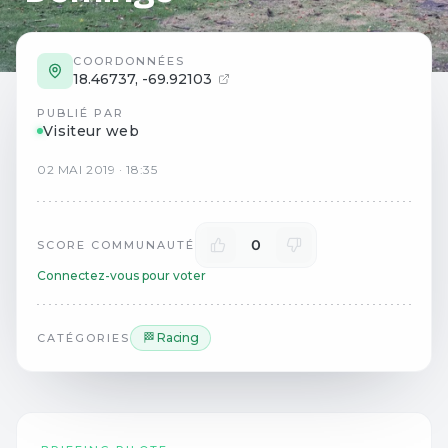
COORDONNÉES
18.46737
,
-69.92103
PUBLIÉ PAR
Visiteur web
02
MAI
2019
·
18:35
0
SCORE COMMUNAUTÉ
Connectez-vous pour voter
🏁 Racing
CATÉGORIES