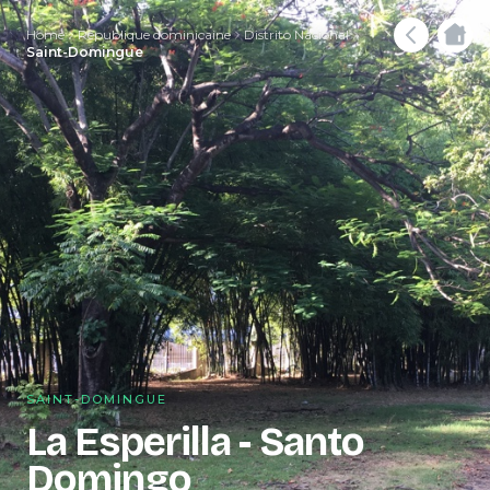
Home
République dominicaine
Distrito Nacional
Saint-Domingue
SAINT-DOMINGUE
La Esperilla - Santo
Domingo