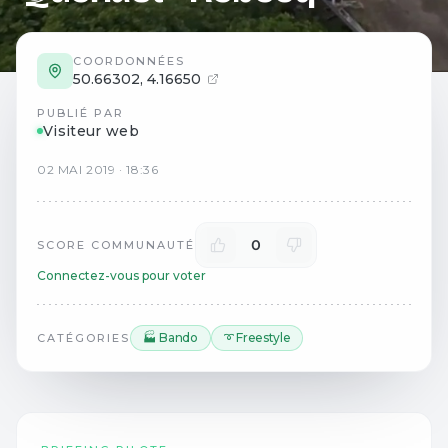
COORDONNÉES
50.66302
,
4.16650
PUBLIÉ PAR
Visiteur web
02
MAI
2019
·
18:36
0
SCORE COMMUNAUTÉ
Connectez-vous pour voter
🏭 Bando
➰ Freestyle
CATÉGORIES