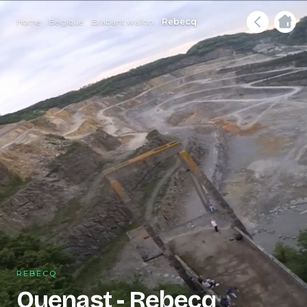
Home
Belgique
Brabant wallon
Rebecq
REBECQ
Quenast - Rebecq