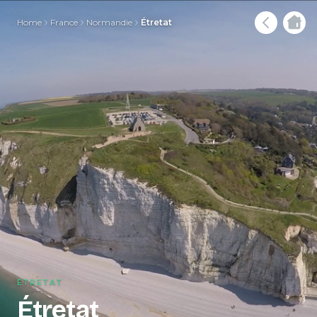
Home
France
Normandie
Étretat
ÉTRETAT
Étretat