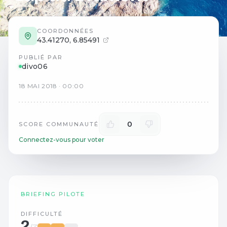
COORDONNÉES
43.41270
,
6.85491
PUBLIÉ PAR
divo06
18
MAI
2018
·
00:00
0
SCORE COMMUNAUTÉ
Connectez-vous pour voter
BRIEFING PILOTE
DIFFICULTÉ
2