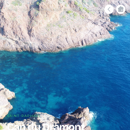
Home
France
Provence-Alpes-Côte d'Azur
Saint-Raphaël
SAINT-RAPHAËL
Cap du Dramont