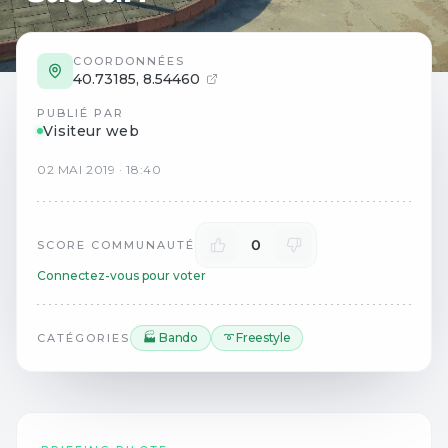
COORDONNÉES
40.73185
,
8.54460
PUBLIÉ PAR
Visiteur web
02
MAI
2019
·
18:40
0
SCORE COMMUNAUTÉ
Connectez-vous pour voter
🏭 Bando
➰ Freestyle
CATÉGORIES