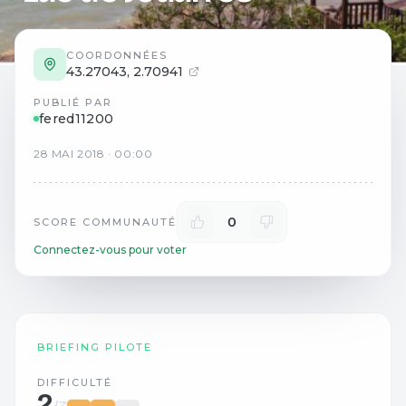
COORDONNÉES
43.27043
,
2.70941
PUBLIÉ PAR
fered11200
28
MAI
2018
·
00:00
0
SCORE COMMUNAUTÉ
Connectez-vous pour voter
BRIEFING PILOTE
DIFFICULTÉ
2