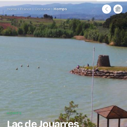
Home
France
Occitanie
Homps
HOMPS
Lac de Jouarres