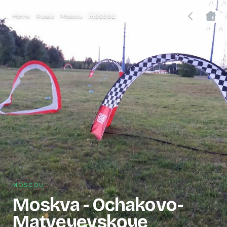
Home
Russie
Moscou
Moscou
MOSCOU
Moskva - Ochakovo-
Matveyevskoye