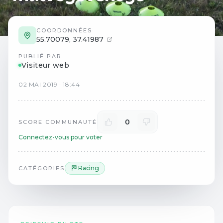
COORDONNÉES
55.70079
,
37.41987
PUBLIÉ PAR
Visiteur web
02
MAI
2019
·
18:44
0
SCORE COMMUNAUTÉ
Connectez-vous pour voter
🏁 Racing
CATÉGORIES