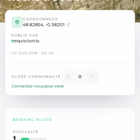
COORDONNÉES
48.82854
,
-0.38201
PUBLIÉ PAR
mavictonio
02
JUIN
2018
·
00:00
0
SCORE COMMUNAUTÉ
Connectez-vous pour voter
BRIEFING PILOTE
DIFFICULTÉ
1