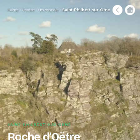
Home
France
Normandie
Saint-Philbert-sur-Orne
SAINT-PHILBERT-SUR-ORNE
Roche d'Oëtre