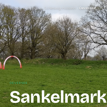
Home
Allemagne
Schleswig-Holstein
Oeversee
OEVERSEE
Sankelmark 