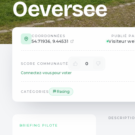
Oeversee
COORDONNÉES
PUBLIÉ PA
54.71936
,
9.44531
Visiteur w
0
SCORE COMMUNAUTÉ
Connectez-vous pour voter
🏁 Racing
CATÉGORIES
DESCRIPTI
BRIEFING PILOTE