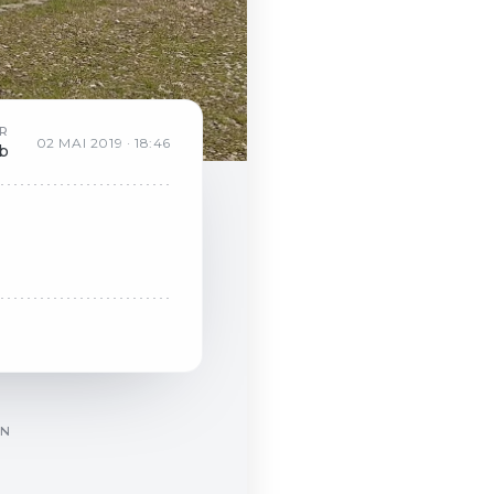
R
02
MAI
2019
·
18:46
eb
ON