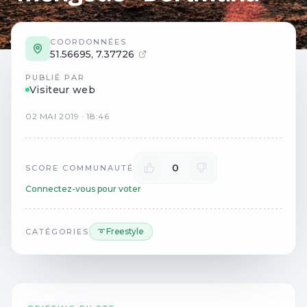
COORDONNÉES
51.56695
,
7.37726
PUBLIÉ PAR
Visiteur web
02
MAI
2019
·
18:46
0
SCORE COMMUNAUTÉ
Connectez-vous pour voter
➰ Freestyle
CATÉGORIES