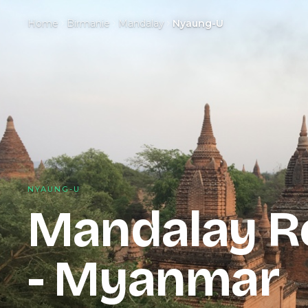
Home
Birmanie
Mandalay
Nyaung-U
NYAUNG-U
Mandalay R
- Myanmar