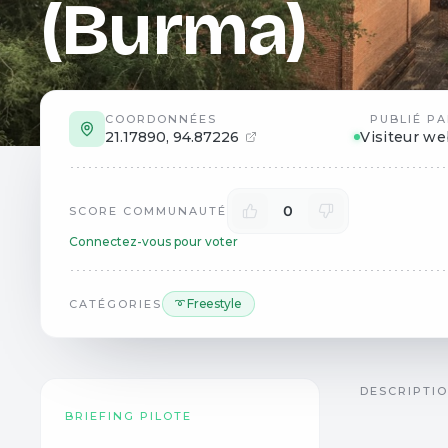
(Burma)
COORDONNÉES
PUBLIÉ PA
21.17890
,
94.87226
Visiteur w
0
SCORE COMMUNAUTÉ
Connectez-vous pour voter
➰ Freestyle
CATÉGORIES
DESCRIPTI
BRIEFING PILOTE