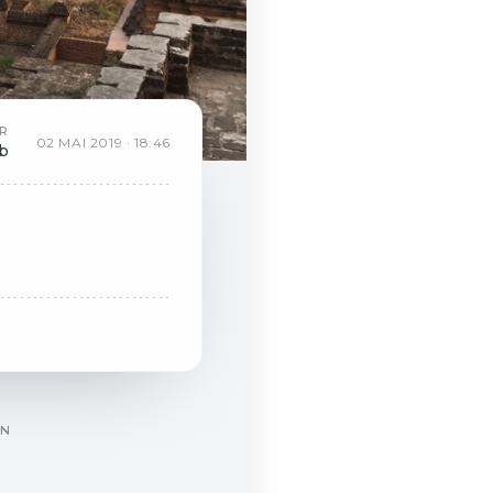
R
02
MAI
2019
·
18:46
eb
ON