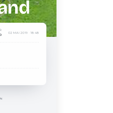
Land
R
02
MAI
2019
·
18:48
b
ON