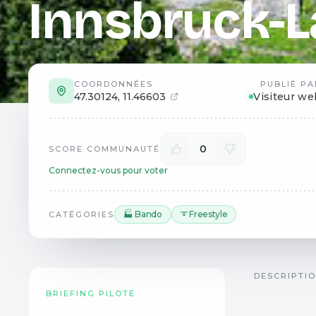
Innsbruck-
COORDONNÉES
PUBLIÉ PA
47.30124
,
11.46603
Visiteur we
0
SCORE COMMUNAUTÉ
Connectez-vous pour voter
🏭 Bando
➰ Freestyle
CATÉGORIES
DESCRIPTI
BRIEFING PILOTE