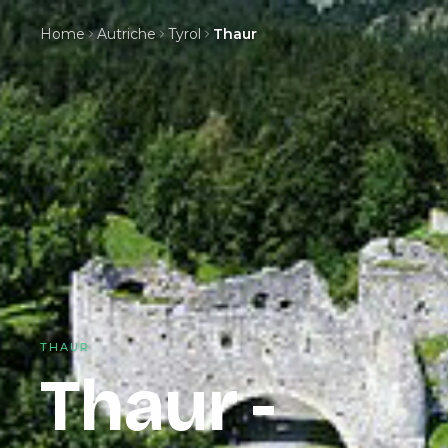
Home
Autriche
Tyrol
Thaur
THAUR
Thaur -