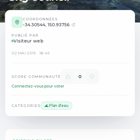
COORDONNÉES
-34.30544
,
150.93756
PUBLIÉ PAR
Visiteur web
02
MAI
2019
·
18:49
0
SCORE COMMUNAUTÉ
Connectez-vous pour voter
🌊 Plan d'eau
CATÉGORIES