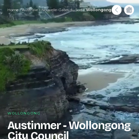
Home
Australie
Nouvelle-Galles du Sud
Wollongong
WOLLONGONG
Austinmer - Wollongong
City Council