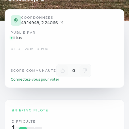
COORDONNÉES
49.14948
,
2.24066
PUBLIÉ PAR
titus
01
JUIL
2018
·
00:00
0
SCORE COMMUNAUTÉ
Connectez-vous pour voter
BRIEFING PILOTE
DIFFICULTÉ
1