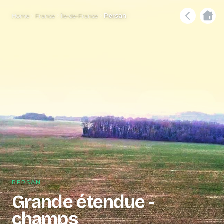
Home
France
Île-de-France
Persan
PERSAN
Grande étendue -
champs