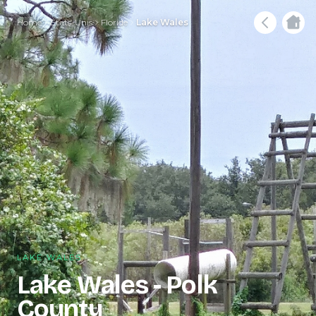
Home
États-Unis
Floride
Lake Wales
LAKE WALES
Lake Wales - Polk
County