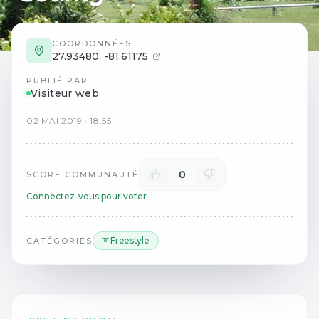
COORDONNÉES
27.93480
,
-81.61175
PUBLIÉ PAR
Visiteur web
02
MAI
2019
·
18:55
0
SCORE COMMUNAUTÉ
Connectez-vous pour voter
➰ Freestyle
CATÉGORIES