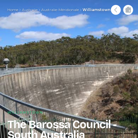
Home
Australie
Australie-Méridionale
Williamstown
WILLIAMSTOWN
The Barossa Council -
South Australia