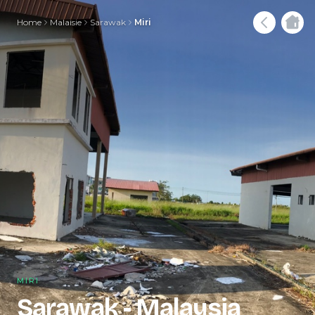
Home
Malaisie
Sarawak
Miri
MIRI
Sarawak - Malaysia