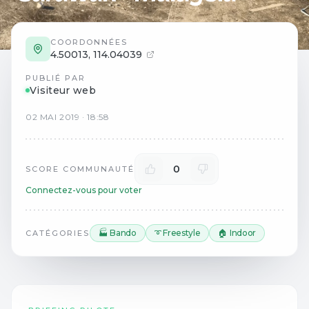
COORDONNÉES
4.50013
,
114.04039
PUBLIÉ PAR
Visiteur web
02
MAI
2019
·
18:58
0
SCORE COMMUNAUTÉ
Connectez-vous pour voter
🏭 Bando
➰ Freestyle
🏠 Indoor
CATÉGORIES