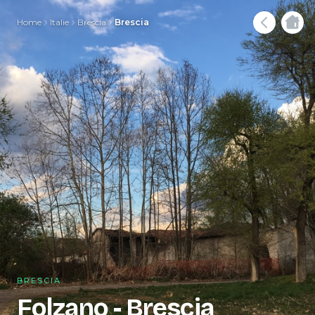
Home
Italie
Brescia
Brescia
BRESCIA
Folzano - Brescia