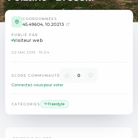
COORDONNÉES
45.49604
,
10.20213
PUBLIÉ PAR
Visiteur web
02
MAI
2019
·
19:04
0
SCORE COMMUNAUTÉ
Connectez-vous pour voter
➰ Freestyle
CATÉGORIES