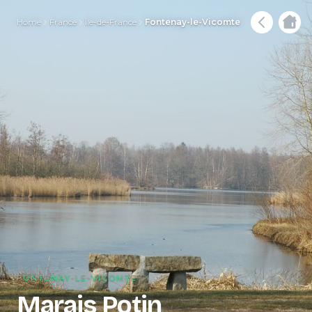
Home
France
Île-de-France
Fontenay-le-Vicomte
FONTENAY-LE-VICOMTE
Marais Potin