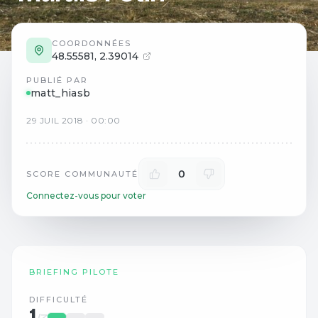
COORDONNÉES
48.55581
,
2.39014
PUBLIÉ PAR
matt_hiasb
29
JUIL
2018
·
00:00
0
SCORE COMMUNAUTÉ
Connectez-vous pour voter
BRIEFING PILOTE
DIFFICULTÉ
1