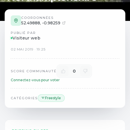
COORDONNÉES
52.49888
,
-0.98259
PUBLIÉ PAR
Visiteur web
02
MAI
2019
·
19:25
0
SCORE COMMUNAUTÉ
Connectez-vous pour voter
➰ Freestyle
CATÉGORIES