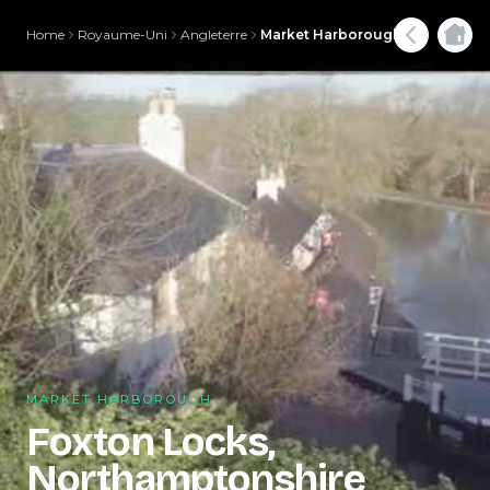
Home
Royaume-Uni
Angleterre
Market Harborough
MARKET HARBOROUGH
Foxton Locks,
Northamptonshire