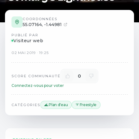
COORDONNÉES
55.07164
,
-1.44981
PUBLIÉ PAR
Visiteur web
02
MAI
2019
·
19:25
0
SCORE COMMUNAUTÉ
Connectez-vous pour voter
🌊 Plan d'eau
➰ Freestyle
CATÉGORIES