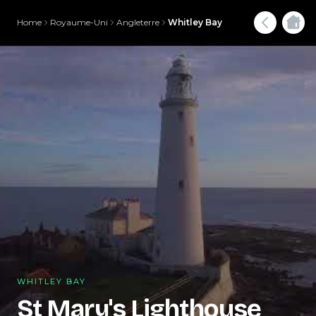
Home
Royaume-Uni
Angleterre
Whitley Bay
WHITLEY BAY
St Mary's Lighthouse