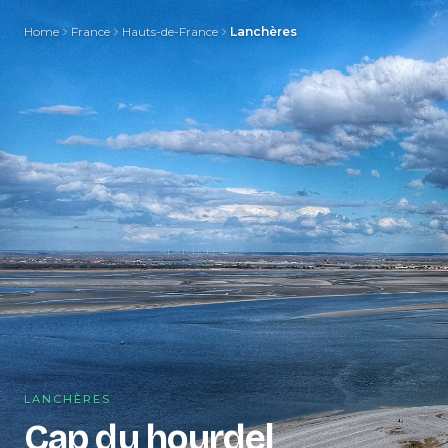
Home
France
Hauts-de-France
Lanchères
LANCHÈRES
Cap du hourdel