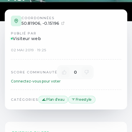
COORDONNÉES
50.81906
,
-0.15196
PUBLIÉ PAR
Visiteur web
02
MAI
2019
·
19:25
0
SCORE COMMUNAUTÉ
Connectez-vous pour voter
🌊 Plan d'eau
➰ Freestyle
CATÉGORIES