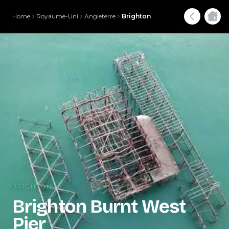
Home
Royaume-Uni
Angleterre
Brighton
BRIGHTON
Brighton Burnt West
Pier