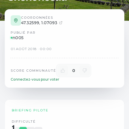
COORDONNÉES
47.32599
,
1.07093
PUBLIÉ PAR
n005
01
AOÛT
2018
·
00:00
0
SCORE COMMUNAUTÉ
Connectez-vous pour voter
BRIEFING PILOTE
DIFFICULTÉ
1