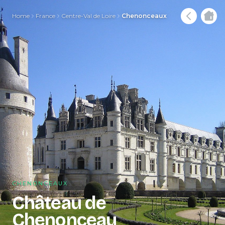
Home
France
Centre-Val de Loire
Chenonceaux
CHENONCEAUX
Château de
Chenonceau