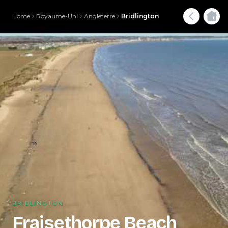
Home
Royaume-Uni
Angleterre
Bridlington
BRIDLINGTON
Fraisethorpe Beach