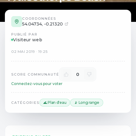
COORDONNÉES
54.04734
,
-0.21320
PUBLIÉ PAR
Visiteur web
02
MAI
2019
·
19:25
0
SCORE COMMUNAUTÉ
Connectez-vous pour voter
🌊 Plan d'eau
📡 Long range
CATÉGORIES