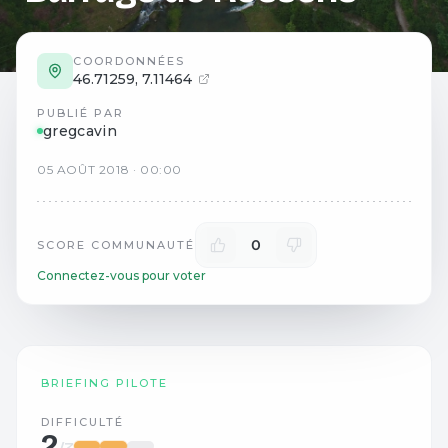
COORDONNÉES
46.71259
,
7.11464
PUBLIÉ PAR
gregcavin
05
AOÛT
2018
·
00:00
0
SCORE COMMUNAUTÉ
Connectez-vous pour voter
BRIEFING PILOTE
DIFFICULTÉ
2