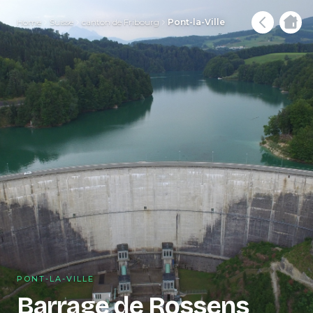
Home
Suisse
canton de Fribourg
Pont-la-Ville
PONT-LA-VILLE
Barrage de Rossens