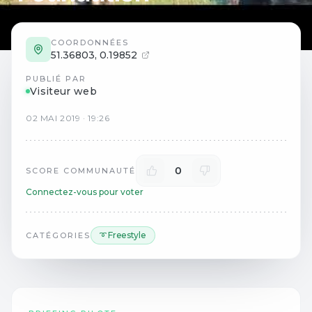
COORDONNÉES
51.36803
,
0.19852
PUBLIÉ PAR
Visiteur web
02
MAI
2019
·
19:26
0
SCORE COMMUNAUTÉ
Connectez-vous pour voter
➰ Freestyle
CATÉGORIES