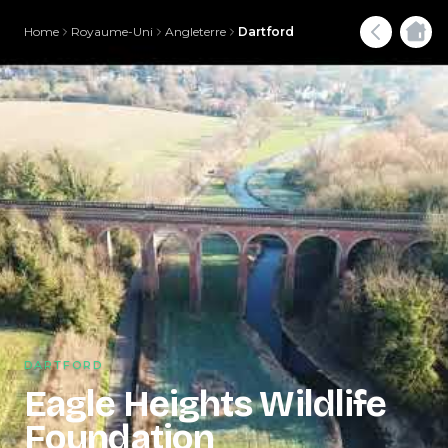
Home
Royaume-Uni
Angleterre
Dartford
DARTFORD
Eagle Heights Wildlife
Foundation