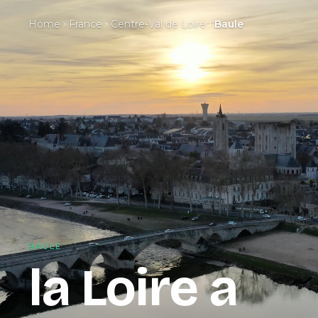
Home
France
Centre-Val de Loire
Baule
BAULE
la Loire a