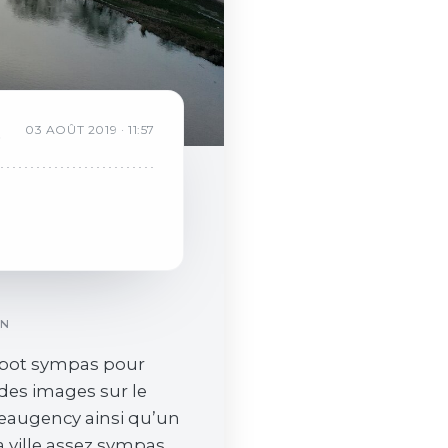
R
03
AOÛT
2019
·
11:57
b
ON
 spot sympas pour
 des images sur le
eaugency ainsi qu’un
a ville assez sympas