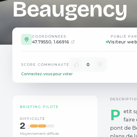
Beaugency
COORDONNÉES
PUBLIÉ PA
47.79550
,
1.66916
Visiteur we
0
SCORE COMMUNAUTÉ
Connectez-vous pour voter
DESCRIPTI
BRIEFING PILOTE
P
etit
DIFFICULTÉ
faire
2
/3
pont de B
Moyennement difficile
plans de l