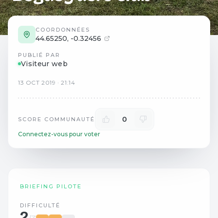
COORDONNÉES
44.65250
,
-0.32456
PUBLIÉ PAR
Visiteur web
13
OCT
2019
·
21:14
0
SCORE COMMUNAUTÉ
Connectez-vous pour voter
BRIEFING PILOTE
DIFFICULTÉ
2