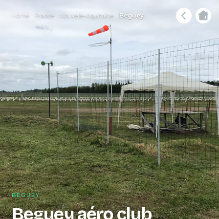
Home
France
Nouvelle-Aquitaine
Béguey
BÉGUEY
Beguey aéro club