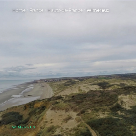
Home
France
Hauts-de-France
Wimereux
WIMEREUX