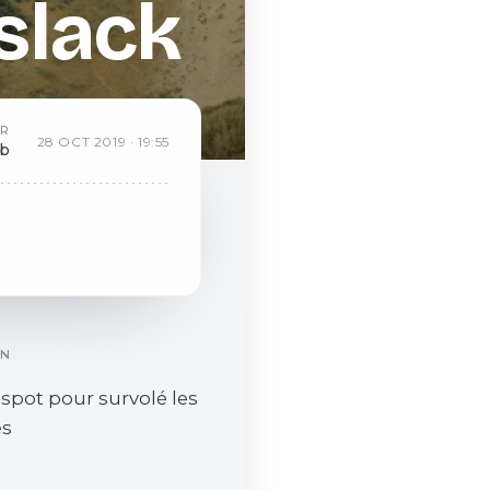
slack
AR
28
OCT
2019
·
19:55
eb
ON
spot pour survolé les
s