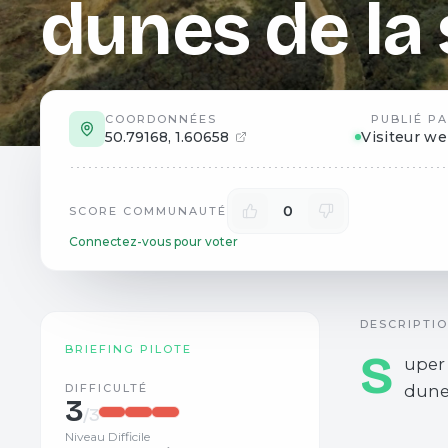
dunes de la 
COORDONNÉES
PUBLIÉ P
50.79168
,
1.60658
Visiteur w
0
SCORE COMMUNAUTÉ
Connectez-vous pour voter
DESCRIPTI
BRIEFING PILOTE
S
uper 
DIFFICULTÉ
dune
3
/3
Niveau Difficile