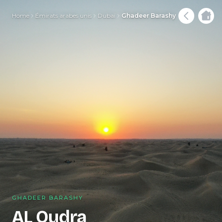
Home
Émirats arabes unis
Dubaï
Ghadeer Barashy
GHADEER BARASHY
AL Qudra