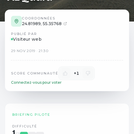
COORDONNÉES
24.81989
,
55.35768
PUBLIÉ PAR
Visiteur web
29
NOV
2019
·
21:30
+1
SCORE COMMUNAUTÉ
Connectez-vous pour voter
BRIEFING PILOTE
DIFFICULTÉ
1