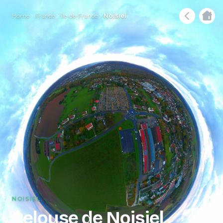
Home
France
Île-de-France
Noisiel
NOISIEL
Pelouse de Noisiel