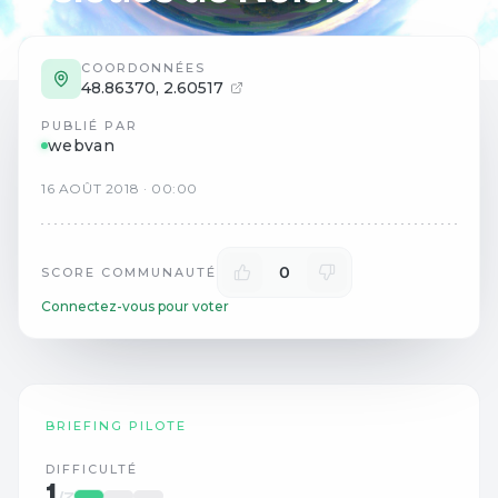
COORDONNÉES
48.86370
,
2.60517
PUBLIÉ PAR
webvan
16
AOÛT
2018
·
00:00
0
SCORE COMMUNAUTÉ
Connectez-vous pour voter
BRIEFING PILOTE
DIFFICULTÉ
1