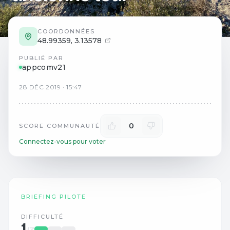
COORDONNÉES
48.99359
,
3.13578
PUBLIÉ PAR
appcomv21
28
DÉC
2019
·
15:47
0
SCORE COMMUNAUTÉ
Connectez-vous pour voter
BRIEFING PILOTE
DIFFICULTÉ
1