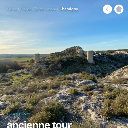
Home
France
Île-de-France
Chamigny
CHAMIGNY
ancienne tour