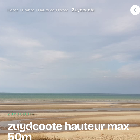
Home
France
Hauts-de-France
Zuydcoote
ZUYDCOOTE
zuydcoote hauteur max
50m