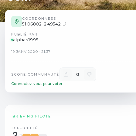
COORDONNÉES
51.06802
,
2.49542
PUBLIÉ PAR
alphas1999
19
JANV
2020
·
21:37
0
SCORE COMMUNAUTÉ
Connectez-vous pour voter
BRIEFING PILOTE
DIFFICULTÉ
2