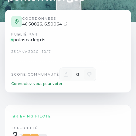
COORDONNÉES
46.50826
,
6.50064
PUBLIÉ PAR
poloscarlegris
25
JANV
2020
·
10:17
0
SCORE COMMUNAUTÉ
Connectez-vous pour voter
BRIEFING PILOTE
DIFFICULTÉ
2