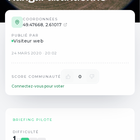
COORDONNÉES
49.47668
,
2.61017
PUBLIÉ PAR
Visiteur web
24
MARS
2020
·
20:02
0
SCORE COMMUNAUTÉ
Connectez-vous pour voter
BRIEFING PILOTE
DIFFICULTÉ
1