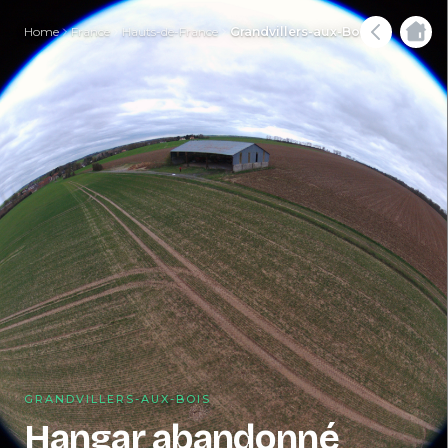
Home
France
Hauts-de-France
Grandvillers-aux-Bois
GRANDVILLERS-AUX-BOIS
Hangar abandonné