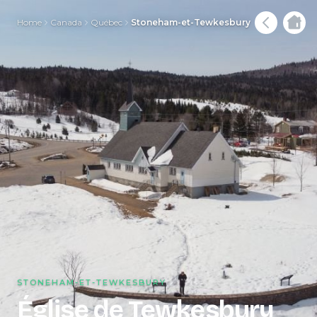
Home
Canada
Québec
Stoneham-et-Tewkesbury
STONEHAM-ET-TEWKESBURY
Église de Tewkesbury