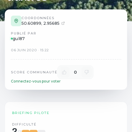
COORDONNÉES
50.60899
,
2.95685
PUBLIÉ PAR
gul87
06
JUIN
2020
·
15:22
0
SCORE COMMUNAUTÉ
Connectez-vous pour voter
BRIEFING PILOTE
DIFFICULTÉ
2