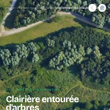
Home
France
Hauts-de-France
Hallennes-lez-Haubourdin
HALLENNES-LEZ-HAUBOURDIN
Clairière entourée
d'arbres