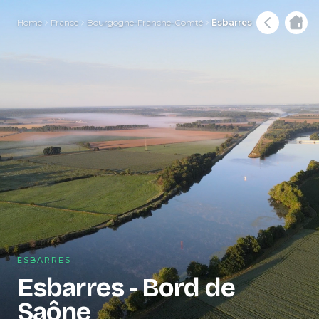
Home
France
Bourgogne-Franche-Comté
Esbarres
ESBARRES
Esbarres - Bord de
Saône