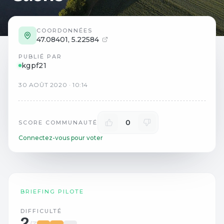
COORDONNÉES
47.08401
,
5.22584
PUBLIÉ PAR
kgpf21
30
AOÛT
2020
·
10:14
0
SCORE COMMUNAUTÉ
Connectez-vous pour voter
BRIEFING PILOTE
DIFFICULTÉ
2