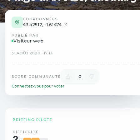
COORDONNÉES
43.42512
,
-1.61474
PUBLIÉ PAR
Visiteur web
31
AOÛT
2020
·
17:13
0
SCORE COMMUNAUTÉ
Connectez-vous pour voter
BRIEFING PILOTE
DIFFICULTÉ
2