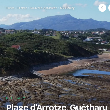
Home
France
Nouvelle-Aquitaine
Guéthary
GUÉTHARY
Plage d'Arrotze, Guéthary