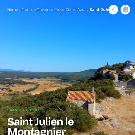
Home
France
Provence-Alpes-Côte d'Azur
Saint-Julien
SAINT-JULIEN
Saint Julien le
Montagnier