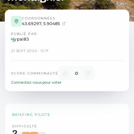
COORDONNÉES
43.69297
,
5.90485
PUBLIÉ PAR
jypai83
21
SEPT
2020
·
12:17
0
SCORE COMMUNAUTÉ
Connectez-vous pour voter
BRIEFING PILOTE
DIFFICULTÉ
2