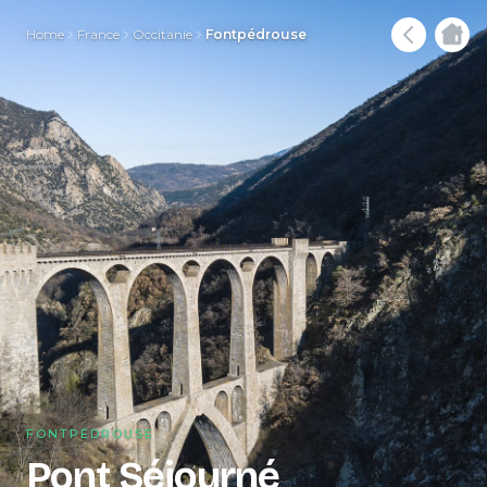
Home
France
Occitanie
Fontpédrouse
FONTPÉDROUSE
Pont Séjourné