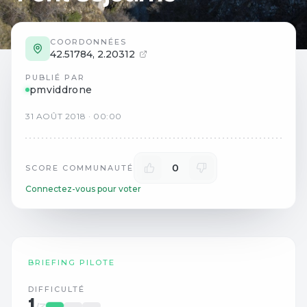
COORDONNÉES
42.51784
,
2.20312
PUBLIÉ PAR
pmviddrone
31
AOÛT
2018
·
00:00
0
SCORE COMMUNAUTÉ
Connectez-vous pour voter
BRIEFING PILOTE
DIFFICULTÉ
1