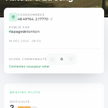
COORDONNÉES
48.49764
,
2.17770
PUBLIÉ PAR
lapagedetonton
18
DÉC
2020
·
08:30
0
SCORE COMMUNAUTÉ
Connectez-vous pour voter
BRIEFING PILOTE
DIFFICULTÉ
2