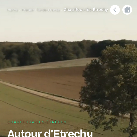
Home
France
Île-de-France
Chauffour-lès-Étréchy
CHAUFFOUR-LÈS-ÉTRÉCHY
Autour d’Etrechy