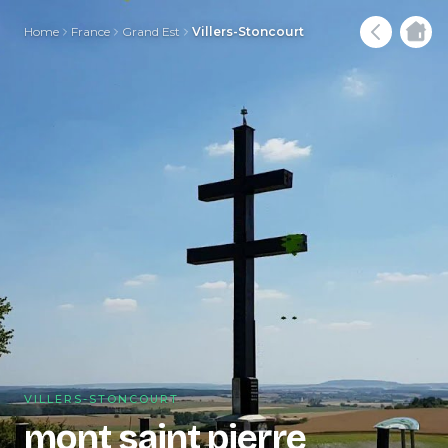
Home
France
Grand Est
Villers-Stoncourt
VILLERS-STONCOURT
mont saint pierre