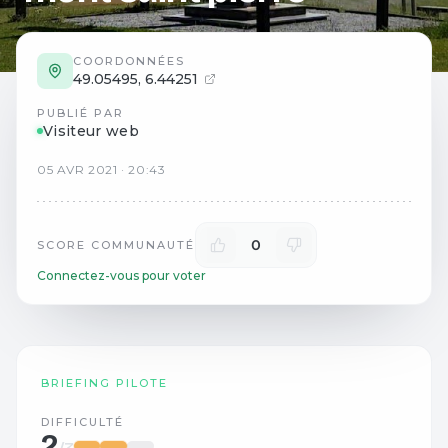
COORDONNÉES
49.05495
,
6.44251
PUBLIÉ PAR
Visiteur web
05
AVR
2021
·
20:43
0
SCORE COMMUNAUTÉ
Connectez-vous pour voter
BRIEFING PILOTE
DIFFICULTÉ
2