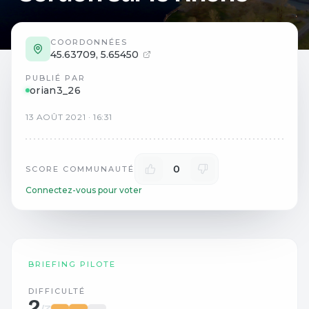
COORDONNÉES
45.63709
,
5.65450
PUBLIÉ PAR
orian3_26
13
AOÛT
2021
·
16:31
0
SCORE COMMUNAUTÉ
Connectez-vous pour voter
BRIEFING PILOTE
DIFFICULTÉ
2