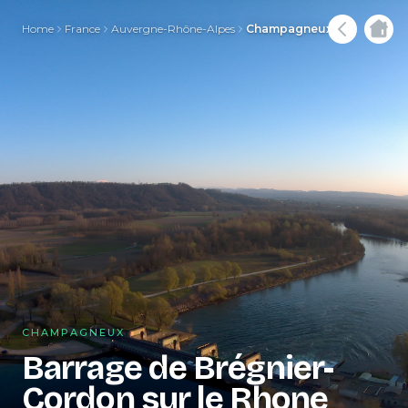
Home
France
Auvergne-Rhône-Alpes
Champagneux
CHAMPAGNEUX
Barrage de Brégnier-
Cordon sur le Rhone