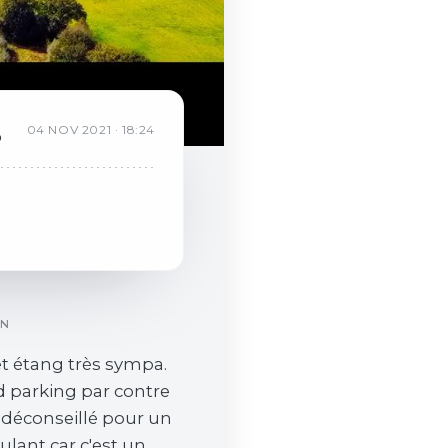
R
04
NOV
2021
·
18:24
b
ON
et étang très sympa.
 parking par contre
t déconseillé pour un
oulant car c'est un