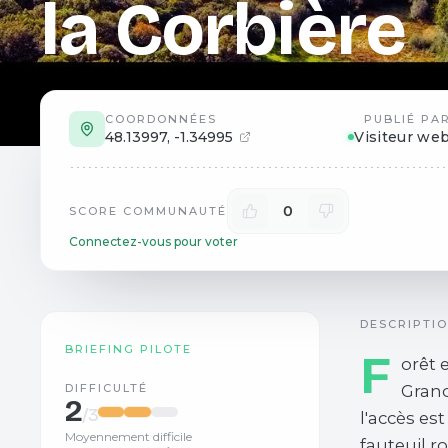
la Corbière
COORDONNÉES
PUBLIÉ PA
48.13997
,
-1.34995
Visiteur we
0
SCORE COMMUNAUTÉ
Connectez-vous pour voter
DESCRIPTI
BRIEFING PILOTE
F
orêt 
DIFFICULTÉ
Grand
2
/3
l'accès es
Moyennement difficile
fauteuil r