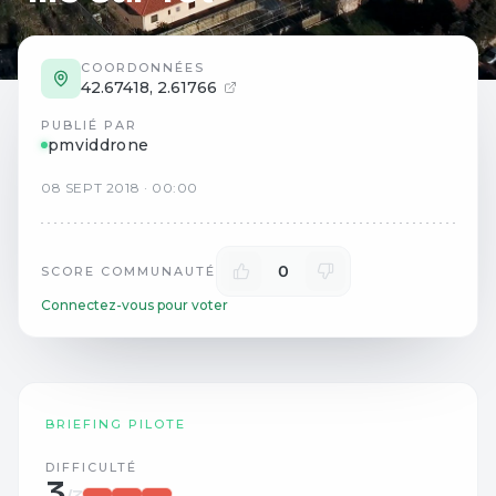
COORDONNÉES
42.67418
,
2.61766
PUBLIÉ PAR
pmviddrone
08
SEPT
2018
·
00:00
0
SCORE COMMUNAUTÉ
Connectez-vous pour voter
BRIEFING PILOTE
DIFFICULTÉ
3