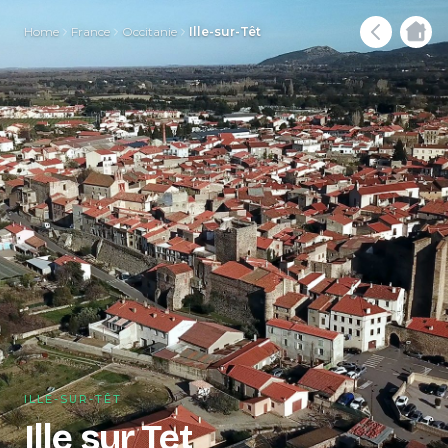
Home
France
Occitanie
Ille-sur-Têt
ILLE-SUR-TÊT
Ille sur Tet