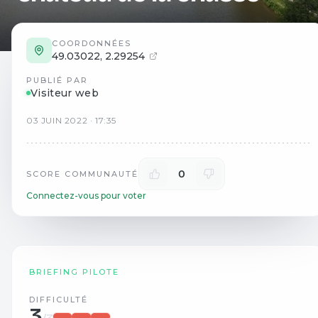
COORDONNÉES
49.03022
,
2.29254
PUBLIÉ PAR
Visiteur web
03
JUIN
2022
·
17:35
0
SCORE COMMUNAUTÉ
Connectez-vous pour voter
BRIEFING PILOTE
DIFFICULTÉ
3