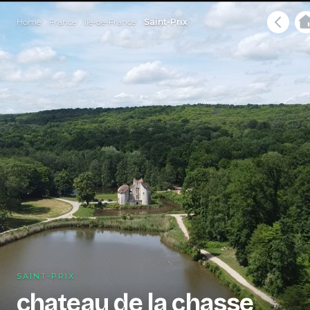
Home
France
Île-de-France
Saint-Prix
SAINT-PRIX
chateau de la chasse